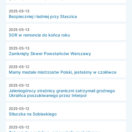
2025-05-13
Bezpieczniej i ładniej przy Staszica
2025-05-13
SOR w remoncie do końca roku
2025-05-13
Zamknięty Skwer Powstańców Warszawy
2025-05-12
Mamy medale mistrzostw Polski, jesteśmy w czołówce
2025-05-12
Jeleniogórscy strażnicy graniczni zatrzymali groźnego
Ukraińca poszukiwanego przez Interpol
2025-05-12
Stłuczka na Sobieskiego
2025-05-12