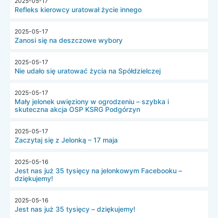
2025-05-17
Refleks kierowcy uratował życie innego
2025-05-17
Zanosi się na deszczowe wybory
2025-05-17
Nie udało się uratować życia na Spółdzielczej
2025-05-17
Mały jelonek uwięziony w ogrodzeniu – szybka i
skuteczna akcja OSP KSRG Podgórzyn
2025-05-17
Zaczytaj się z Jelonką – 17 maja
2025-05-16
Jest nas już 35 tysięcy na jelonkowym Facebooku –
dziękujemy!
2025-05-16
Jest nas już 35 tysięcy – dziękujemy!