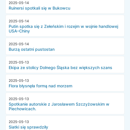
2025-05-14
Ruinersi spotkali się w Bukowcu
2025-05-14
Putin spotka się z Zełeńskim i rozejm w wojnie handlowej
USA–Chiny
2025-05-14
Burzą ostatni pustostan
2025-05-13
Ekipa ze stolicy Dolnego Śląska bez większych szans
2025-05-13
Flora błysnęła formą nad morzem
2025-05-13
Spotkanie autorskie z Jarosławem Szczyżowskim w
Piechowicach.
2025-05-13
Siatki się sprawdziły