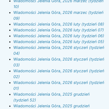
Wiadomości Jelenia Góra,
2026 marzec (tydzień
10)
Wiadomości Jelenia Góra,
2026 marzec (tydzień
09)
Wiadomości Jelenia Góra,
2026 luty (tydzień 08)
Wiadomości Jelenia Góra,
2026 luty (tydzień 07)
Wiadomości Jelenia Góra,
2026 luty (tydzień 06)
Wiadomości Jelenia Góra,
2026 luty (tydzień 05)
Wiadomości Jelenia Góra,
2026 styczeń (tydzień
04)
Wiadomości Jelenia Góra,
2026 styczeń (tydzień
03)
Wiadomości Jelenia Góra,
2026 styczeń (tydzień
02)
Wiadomości Jelenia Góra,
2026 styczeń (tydzień
01)
Wiadomości Jelenia Góra,
2025 grudzień
(tydzień 52)
Wiadomości Jelenia Góra,
2025 grudzień