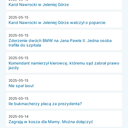
Karol Nawrocki w Jeleniej Górze
2025-05-15
Karol Nawrocki w Jeleniej Górze walczył o poparcie
2025-05-15
Zderzenie dwóch BMW na Jana Pawła II. Jedna osoba
trafiła do szpitala
2025-05-15
Komendant namierzył kierowcę, któremu sąd zabrał prawo
jazdy
2025-05-15
Nie spal lasu!
2025-05-15
Ile bukmacherzy płacą za prezydenta?
2025-05-14
Zagrają w kosza dla Mamy. Można dołączyć