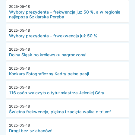
2025-05-18
Wybory prezydenta – frekwencja już 50 %, a w regionie
najlepsza Szklarska Poręba
2025-05-18
Wybory prezydenta – frwekwencja już 50 %
2025-05-18
Dolny Śląsk po królewsku nagrodzony!
2025-05-18
Konkurs Fotograficzny Kadry pełne pasji
2025-05-18
116 osób walczyło o tytuł miastrza Jeleniej Góry
2025-05-18
Świetna frekwencja, piękna i zacięta walka o triumf
2025-05-18
Drogi bez szlabanów!