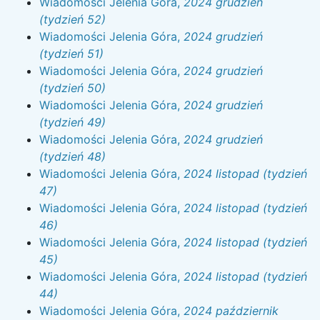
Wiadomości Jelenia Góra,
2024 grudzień
(tydzień 52)
Wiadomości Jelenia Góra,
2024 grudzień
(tydzień 51)
Wiadomości Jelenia Góra,
2024 grudzień
(tydzień 50)
Wiadomości Jelenia Góra,
2024 grudzień
(tydzień 49)
Wiadomości Jelenia Góra,
2024 grudzień
(tydzień 48)
Wiadomości Jelenia Góra,
2024 listopad (tydzień
47)
Wiadomości Jelenia Góra,
2024 listopad (tydzień
46)
Wiadomości Jelenia Góra,
2024 listopad (tydzień
45)
Wiadomości Jelenia Góra,
2024 listopad (tydzień
44)
Wiadomości Jelenia Góra,
2024 październik