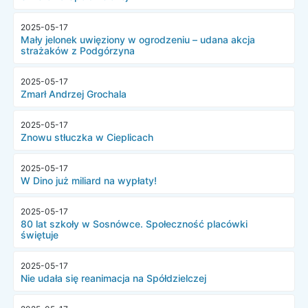
2025-05-17
Mały jelonek uwięziony w ogrodzeniu – udana akcja
strażaków z Podgórzyna
2025-05-17
Zmarł Andrzej Grochala
2025-05-17
Znowu stłuczka w Cieplicach
2025-05-17
W Dino już miliard na wypłaty!
2025-05-17
80 lat szkoły w Sosnówce. Społeczność placówki
świętuje
2025-05-17
Nie udała się reanimacja na Spółdzielczej