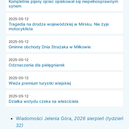
Kompletnie pijany ojciec opiekował się niepełnosprawnym
synem
2025-05-12
Tragedia na drodze wojewódzkiej w Mirsku. Nie żyje
motocyklista
2025-05-12
Gminne obchody Dnia Strażaka w Miłkowie
2025-05-12
Odznaczenia dla pielęgniarek
2025-05-12
Wieża premium turystki wiejskiej
2025-05-12
Działka wstydu czeka na właściciela
Wiadomości Jelenia Góra,
2026 sierpień (tydzień
32)