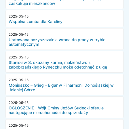
zaskakuje mieszkańców
2025-05-15
Wspólna zumba dla Karoliny
2025-05-15
Uratowana oczyszczalnia wraca do pracy w trybie
automatycznym
2025-05-15
Stanisław S. skazany karnie, małżeństwo z
zabobrzańskiego Ryneczku może odetchnąć z ulgą
2025-05-15
Moniuszko – Grieg – Elgar w Filharmonii Dolnośląskiej w
Jeleniej Górze
2025-05-15
OGŁOSZENIE - Wójt Gminy Jeżów Sudecki oferuje
następujące nieruchomości do sprzedaży
2025-05-15