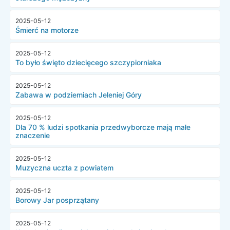
2025-05-12
Śmierć na motorze
2025-05-12
To było święto dziecięcego szczypiorniaka
2025-05-12
Zabawa w podziemiach Jeleniej Góry
2025-05-12
Dla 70 % ludzi spotkania przedwyborcze mają małe
znaczenie
2025-05-12
Muzyczna uczta z powiatem
2025-05-12
Borowy Jar posprzątany
2025-05-12