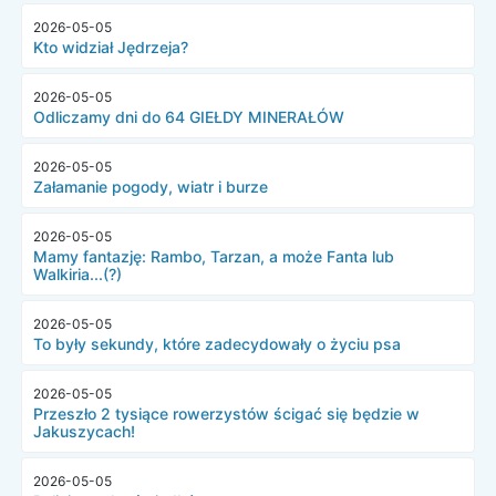
2026-05-05
Kto widział Jędrzeja?
2026-05-05
Odliczamy dni do 64 GIEŁDY MINERAŁÓW
2026-05-05
Załamanie pogody, wiatr i burze
2026-05-05
Mamy fantazję: Rambo, Tarzan, a może Fanta lub
Walkiria...(?)
2026-05-05
To były sekundy, które zadecydowały o życiu psa
2026-05-05
Przeszło 2 tysiące rowerzystów ścigać się będzie w
Jakuszycach!
2026-05-05