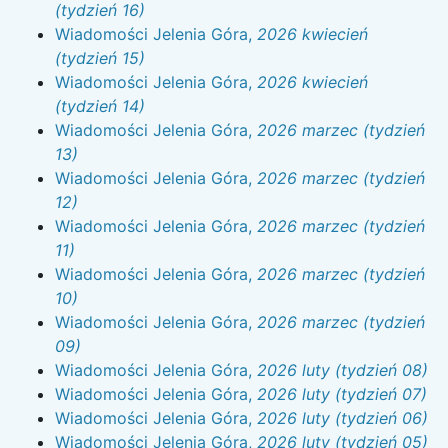
(tydzień 16)
Wiadomości Jelenia Góra,
2026 kwiecień
(tydzień 15)
Wiadomości Jelenia Góra,
2026 kwiecień
(tydzień 14)
Wiadomości Jelenia Góra,
2026 marzec (tydzień
13)
Wiadomości Jelenia Góra,
2026 marzec (tydzień
12)
Wiadomości Jelenia Góra,
2026 marzec (tydzień
11)
Wiadomości Jelenia Góra,
2026 marzec (tydzień
10)
Wiadomości Jelenia Góra,
2026 marzec (tydzień
09)
Wiadomości Jelenia Góra,
2026 luty (tydzień 08)
Wiadomości Jelenia Góra,
2026 luty (tydzień 07)
Wiadomości Jelenia Góra,
2026 luty (tydzień 06)
Wiadomości Jelenia Góra,
2026 luty (tydzień 05)