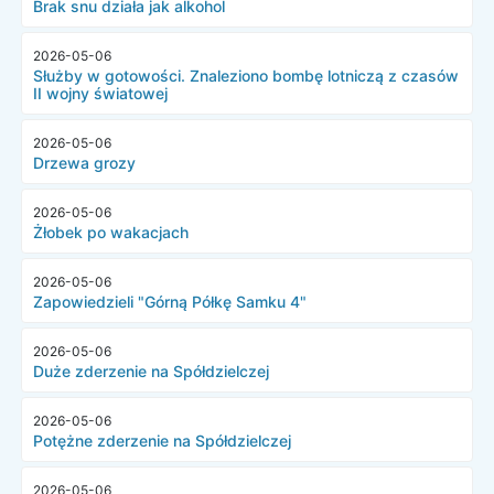
Brak snu działa jak alkohol
2026-05-06
Służby w gotowości. Znaleziono bombę lotniczą z czasów
II wojny światowej
2026-05-06
Drzewa grozy
2026-05-06
Żłobek po wakacjach
2026-05-06
Zapowiedzieli "Górną Półkę Samku 4"
2026-05-06
Duże zderzenie na Spółdzielczej
2026-05-06
Potężne zderzenie na Spółdzielczej
2026-05-06