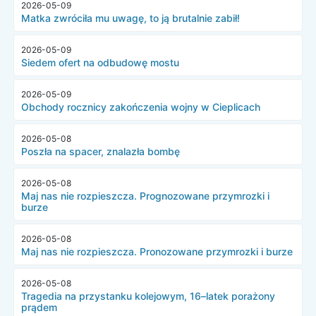
2026-05-09
Matka zwróciła mu uwagę, to ją brutalnie zabił!
2026-05-09
Siedem ofert na odbudowę mostu
2026-05-09
Obchody rocznicy zakończenia wojny w Cieplicach
2026-05-08
Poszła na spacer, znalazła bombę
2026-05-08
Maj nas nie rozpieszcza. Prognozowane przymrozki i
burze
2026-05-08
Maj nas nie rozpieszcza. Pronozowane przymrozki i burze
2026-05-08
Tragedia na przystanku kolejowym, 16–latek porażony
prądem