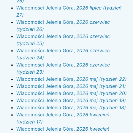
28)
Wiadomości Jelenia Góra,
2026 lipiec (tydzień
27)
Wiadomości Jelenia Góra,
2026 czerwiec
(tydzień 26)
Wiadomości Jelenia Góra,
2026 czerwiec
(tydzień 25)
Wiadomości Jelenia Góra,
2026 czerwiec
(tydzień 24)
Wiadomości Jelenia Góra,
2026 czerwiec
(tydzień 23)
Wiadomości Jelenia Góra,
2026 maj (tydzień 22)
Wiadomości Jelenia Góra,
2026 maj (tydzień 21)
Wiadomości Jelenia Góra,
2026 maj (tydzień 20)
Wiadomości Jelenia Góra,
2026 maj (tydzień 19)
Wiadomości Jelenia Góra,
2026 maj (tydzień 18)
Wiadomości Jelenia Góra,
2026 kwiecień
(tydzień 17)
Wiadomości Jelenia Góra,
2026 kwiecień