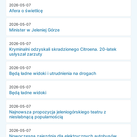
2026-05-07
Afera o świetlicę
2026-05-07
Minister w Jeleniej Górze
2026-05-07
Kryminalni odzyskali skradzionego Citroena. 20-latek
usłyszał zarzuty
2026-05-07
Będą ładne widoki i utrudnienia na drogach
2026-05-07
Będą ładne widoki
2026-05-07
Najnowsza propozycja jeleniogórskiego teatru z
niesłabnącą popularnością
2026-05-07
Nowoczesna zajezdnia dla elektrycznych autobusów