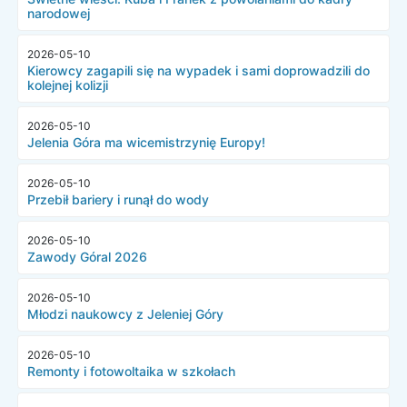
narodowej
2026-05-10
Kierowcy zagapili się na wypadek i sami doprowadzili do
kolejnej kolizji
2026-05-10
Jelenia Góra ma wicemistrzynię Europy!
2026-05-10
Przebił bariery i runął do wody
2026-05-10
Zawody Góral 2026
2026-05-10
Młodzi naukowcy z Jeleniej Góry
2026-05-10
Remonty i fotowoltaika w szkołach