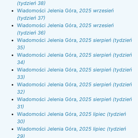
(tydzień 38)
Wiadomości Jelenia Góra,
2025 wrzesień
(tydzień 37)
Wiadomości Jelenia Góra,
2025 wrzesień
(tydzień 36)
Wiadomości Jelenia Góra,
2025 sierpień (tydzień
35)
Wiadomości Jelenia Góra,
2025 sierpień (tydzień
34)
Wiadomości Jelenia Góra,
2025 sierpień (tydzień
33)
Wiadomości Jelenia Góra,
2025 sierpień (tydzień
32)
Wiadomości Jelenia Góra,
2025 sierpień (tydzień
31)
Wiadomości Jelenia Góra,
2025 lipiec (tydzień
30)
Wiadomości Jelenia Góra,
2025 lipiec (tydzień
29)