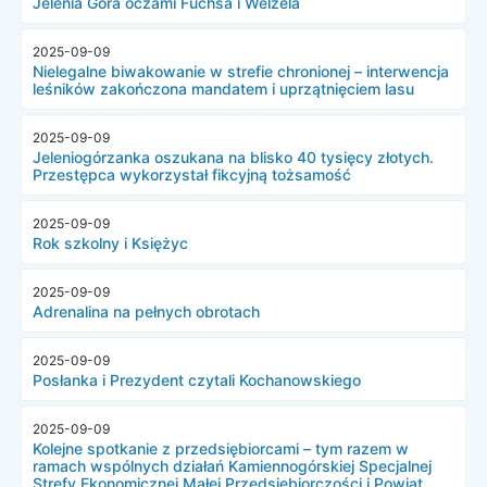
Jelenia Góra oczami Fuchsa i Welzela
2025-09-09
Nielegalne biwakowanie w strefie chronionej – interwencja
leśników zakończona mandatem i uprzątnięciem lasu
2025-09-09
Jeleniogórzanka oszukana na blisko 40 tysięcy złotych.
Przestępca wykorzystał fikcyjną tożsamość
2025-09-09
Rok szkolny i Księżyc
2025-09-09
Adrenalina na pełnych obrotach
2025-09-09
Posłanka i Prezydent czytali Kochanowskiego
2025-09-09
Kolejne spotkanie z przedsiębiorcami – tym razem w
ramach wspólnych działań Kamiennogórskiej Specjalnej
Strefy Ekonomicznej Małej Przedsiębiorczości i Powiat